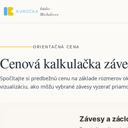
Preskočiť na obsah
štúdio ·
Michalovce
ORIENTAČNÁ CENA
Cenová kalkulačka záve
Spočítajte si predbežnú cenu na základe rozmerov okn
vizualizáciu, ako môžu vybrané závesy vyzerať pria