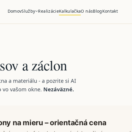
Domov
Služby
Realizácie
Kalkulačka
O nás
Blog
Kontakt
sov a záclon
a a materiálu - a pozrite si AI
mo vo vašom okne.
Nezáväzné.