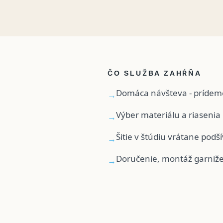
ČO SLUŽBA ZAHŔŇA
Domáca návšteva - prídem
→
Výber materiálu a riasenia
→
Šitie v štúdiu vrátane podš
→
Doručenie, montáž garniže
→