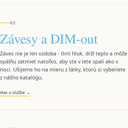
02
Závesy a DIM-out
Záves nie je len ozdoba - tlmí hluk, drží teplo a môže
spálňu zatmieť natoľko, aby ste v lete spali ako v
noci. Ušijeme ho na mieru z látky, ktorú si vyberiete
z nášho katalógu.
Viac o službe →