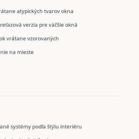
vrátane atypických tvarov okna
 reťazová verzia pre väčšie okná
tok vrátane vzorovaných
enie na mieste
vané systémy podľa štýlu interiéru