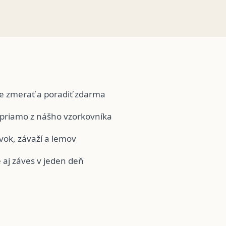
e zmerať a poradiť zdarma
 priamo z nášho vzorkovníka
ívok, závaží a lemov
 aj záves v jeden deň