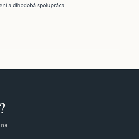
bení a dlhodobá spolupráca
?
 na