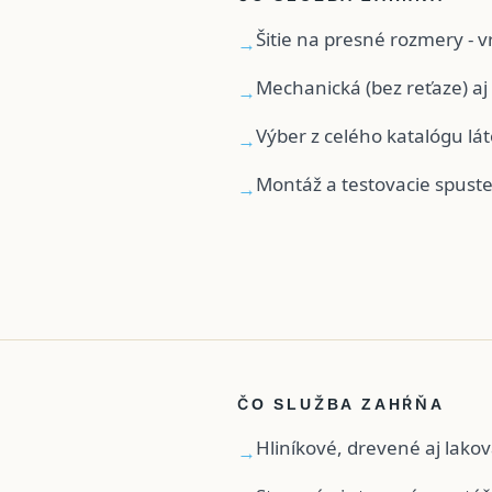
Šitie na presné rozmery - 
→
Mechanická (bez reťaze) aj
→
Výber z celého katalógu lá
→
Montáž a testovacie spust
→
ČO SLUŽBA ZAHŔŇA
Hliníkové, drevené aj lako
→