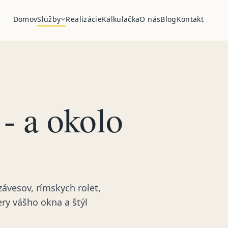
Domov
Služby
Realizácie
Kalkulačka
O nás
Blog
Kontakt
- a okolo
závesov, rímskych rolet,
ery vášho okna a štýl