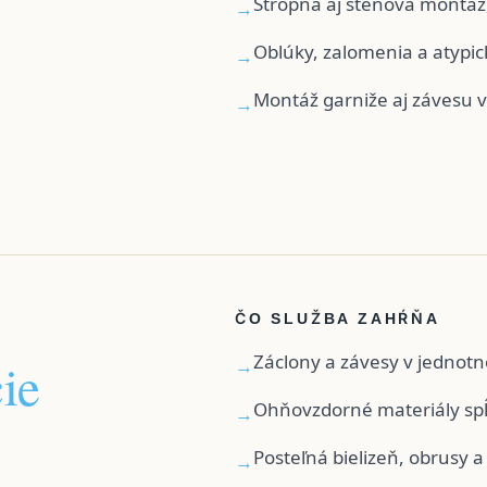
Stropná aj stenová montáž,
→
Oblúky, zalomenia a atypic
→
Montáž garniže aj závesu 
→
ČO SLUŽBA ZAHŔŇA
Záclony a závesy v jednot
ie
→
Ohňovzdorné materiály spĺ
→
Posteľná bielizeň, obrusy a
→