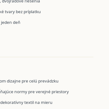
 dvojradové riešenia
ké tvary bez príplatku
v jeden deň
nom dizajne pre celú prevádzku
ňajúce normy pre verejné priestory
 dekoratívny textil na mieru