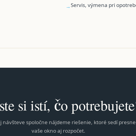
Servis, výmena pri opotre
→
ste si istí, čo potrebujete
j návšteve spoločne nájdeme riešenie, ktoré sedí presne
vaše okno aj rozpočet.