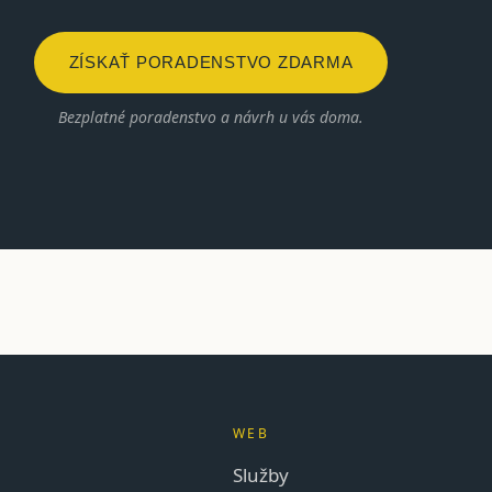
ZÍSKAŤ PORADENSTVO ZDARMA
Bezplatné poradenstvo a návrh u vás doma.
WEB
Služby