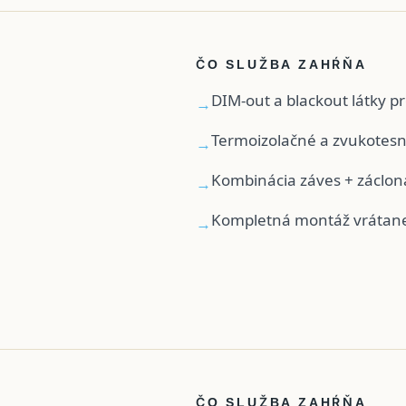
ČO SLUŽBA ZAHŔŇA
DIM-out a blackout látky 
→
Termoizolačné a zvukotesné
→
Kombinácia záves + záclona
→
Kompletná montáž vrátane
→
ČO SLUŽBA ZAHŔŇA