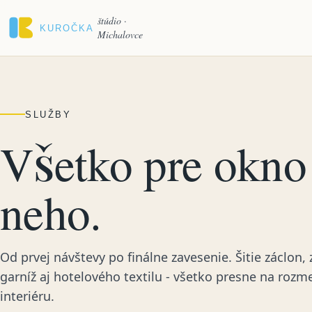
Preskočiť na obsah
štúdio ·
Michalovce
SLUŽBY
Všetko pre okno 
neho.
Od prvej návštevy po finálne zavesenie. Šitie záclon, 
garníž aj hotelového textilu - všetko presne na rozm
interiéru.